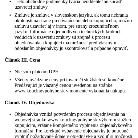
Tieto obchodné podmienky tvoria neoddeliteľnú súčasť
uzavretej zmluvy.
Zmluva je zmluva v slovenskom jazyku, ak tomu nebránia
okolnosti na strane predávajúceho alebo kupujúceho, možno
zmluvu uzavrieť aj v inom, pre strany zrozumiteľnom
jazyku. Informácie o jednotlivých technických krokoch
vedúcich k uzavretiu zmluvy sú zrejmé z procesu
objednávania a kupujúci má možnosť pred vlastným
odoslaním objednávky ju skontrolovať a prípadne opraviť.
Článok III. Cena
Nie som platcom DPH.
Všetky uvádzané ceny pri tovare či službách sú konečné.
Predávajúci je viazaný cenou uvedenou na stránke
www.koucingvpohybe.sk v momente vykonania nákupu.
Článok IV. Objednávka
Objednávka vzniká potvrdením procesu objednávania na
webovej stránke www.koucingvpohybe.sk výberom služieb
kupujúcim, vrátane kompletného vyplnenia objednávkového
formulára. Pre korektné vybavenie objednávky je potrebné
vyplniť požadované údaje v objednávke a zvoliť si možnosti