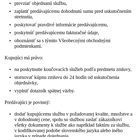
prevziať objednanú službu,
zaplatiť predávajúcemu dohodnutú sumu pred uskutočnením
stretnutia,
poskytovať pravdivé informácie predávajúcemu,
poskytnúť predávajúcemu fakturačné údaje,
oboznámiť sa s týmito Všeobecnými obchodnými
podmienkami.
Kupujúci má právo:
na poskytnutie koučovacích služieb podľa predmetu zmluvy,
stornovať kúpnu zmluvu do 24 hodín od uskutočnenia
objednávky,
vyplniť dotazník spätnej väzby.
Predávajúci je povinný:
dodať kupujúcemu službu v požadovanej kvalite, množstve a
v dohodnutej cene, spolu so službou zaslať zákazníkovi
všetky dokumenty k službe ako napríklad faktúru za službu,
v kodifikovanej podobe slovenského jazyka alebo iného
jazyka v prípade dojednania,