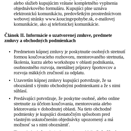
alebo služieb kupujúcim vrátane kompletného vyplnenia
objednávkového formuláru. Kupujúci plne uznáva
elektronickú komunikáciu, predovšetkým prostredníctvom
webovej stránky www.koucingvpohybe.sk, e-mailovej
komunikácie, ako aj telefonickej komunikácie.
Článok II. Informácie o uzatvorenej zmluve, predmete
zmluvy a obchodných podmienkach
Predmetom kúpnej zmluvy je poskytnutie osobných stretnutí
formou koučovacieho rozhovoru, mentorovaného stretnutia,
školenia, kurzu alebo workshopu v oblasti podnikania,
osobnostného rozvoja, mentálnej prípravy športovcov a
rozvoja mäkkých zručností za odplatu.
Uzavretím kúpnej zmluvy kupujúci potvrdzuje, že sa
oboznámil s týmito obchodnými podmienkami a že s nimi
súhlasí.
Predávajúci potvrdzuje, že poskytne osobné, alebo online
stretnutie za účelom koučovania, mentorovania alebo
lektorovania v dohodnutej oblasti. Na tieto obchodné
podmienky je kupujúci dostatočným spôsobom pred
vlastným uskutočnením objednávky upozornený a má
možnosť sa s nimi oboznámiť.