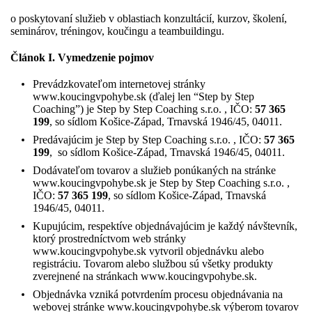
o poskytovaní služieb v oblastiach konzultácií, kurzov, školení,
seminárov, tréningov, koučingu a teambuildingu.
Článok I. V
ymedzenie pojmov
Prevádzkovateľom internetovej stránky
www.koucingvpohybe.sk (ďalej len “Step by Step
Coaching”) je Step by Step Coaching s.r.o. , IČO:
57 365
199
, so sídlom Košice-Západ, Trnavská 1946/45, 04011.
Predávajúcim je Step by Step Coaching s.r.o. , IČO:
57 365
199
, so sídlom Košice-Západ, Trnavská 1946/45, 04011.
Dodávateľom tovarov a služieb ponúkaných na stránke
www.koucingvpohybe.sk je Step by Step Coaching s.r.o. ,
IČO:
57 365 199
, so sídlom Košice-Západ, Trnavská
1946/45, 04011.
Kupujúcim, respektíve objednávajúcim je každý návštevník,
ktorý prostredníctvom web stránky
www.koucingvpohybe.sk vytvoril objednávku alebo
registráciu. Tovarom alebo službou sú všetky produkty
zverejnené na stránkach www.koucingvpohybe.sk.
Objednávka vzniká potvrdením procesu objednávania na
webovej stránke www.koucingvpohybe.sk výberom tovarov