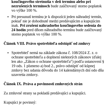
koučingového stretnutia v deň termínu alebo pri
nezrušených termínoch
bude zaúčtovaný storno poplatok
vo výške 100 %.
Pri presunutí termínu je k dispozícii jeden náhradný termín,
pokiaľ nie je dohodnuté medzi predávajúcim a kupujúcim
inak.
Pri zrušení náhradného koučingového sedenia do
24 hodín
pred dňom náhradného termínu bude zaúčtovaný
storno poplatok vo výške 100 %.
Článok VIII. Právo spotrebiteľa odstúpiť od zmluvy
Spotrebiteľ nemá na základe zákona č. 108/2024 Z. z. o
ochrane spotrebiteľa a doplnení niektorých zákonov (ďalej
len ako „Zákon o ochrane spotrebiteľa“) podľa ustanovení §
19 ods. 1 písmeno a) bod 2., právo odstúpiť od kúpnej
zmluvy bez udania dôvodu do 14 kalendárnych dní odo dňa
uzavretia zmluvy.
Článok IX. Práva a povinnosti zmluvných strán
Za zmluvné strany sa pokladá predávajúci a kupujúci.
Kupujúci je povinný: