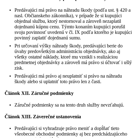
Predávajúci má právo na náhradu škody (podľa ust. § 420 a
nasl. Občianskeho zákonníka), v prípade že si kupujúci
objednal službu, ktorý nestornoval a zároveň nezaplatil
dojednanú kúpnu cenu. Týmto konaním kupujúci porušil
svoju povinnosť uvedenú v čl. IX podľa ktorého je kupujúci
povinný zaplatiť dojednanú sumu.
Pri určovaní výšky náhrady škody, predávajúci berie do
úvahy predovšetkým administráciu objednávky, ako aj
všetky ostatné náklady, ktoré mu vznikli s realizáciou
predmetnej objednávky a zároveň má právo si účtovať i ušlý
zisk.
Predávajúci má právo aj neuplatniť si právo na náhradu
škody alebo si uplatniť toto právo len z časti.
Článok XII. Záručné podmienky
Záručné podmienky sa na tento druh služby nevzťahujú.
Článok XIII. Záverečné ustanovenia
Predávajúci si vyhradzuje právo meniť a dopĺňať tieto
všeobecné obchodné podmienky aj bez predchádzajúceho